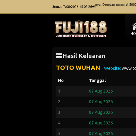
enyenangkan yang memberikan anda uang setiap harinya. Dengan minimal 5000, And
Jumat 7/08/2026 15:02:26
HO
Hasil Keluaran
TOTO WUHAN
Website:
www.to
No
Tanggal
1
07 Aug 2026
2
07 Aug 2026
3
07 Aug 2026
4
07 Aug 2026
5
07 Aug 2026