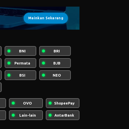
Mainkan Sekarang
BNI
BRI
Permata
BJB
BSI
NEO
OVO
ShopeePay
Lain-lain
AntarBank