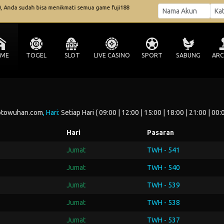
a sudah bisa menikmati semua game fuji188
FUJI188 adalah website b
ME
TOGEL
SLOT
LIVE CASINO
SPORT
SABUNG
ARC
towuhan.com
, Hari:
Setiap Hari ( 09:00 | 12:00 | 15:00 | 18:00 | 21:00 | 00:
Hari
Pasaran
Jumat
TWH - 541
Jumat
TWH - 540
Jumat
TWH - 539
Jumat
TWH - 538
Jumat
TWH - 537