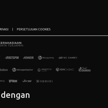
RIVASI
|
PERSETUJUAN COOKIES
a dengan