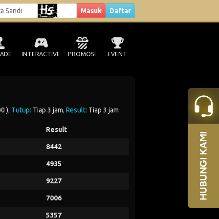
agus dan menyenangkan yang memberikan anda uang setiap harinya. Dengan minimal
Masuk
Daftar
ADE
INTERACTIVE
PROMOSI
EVENT
00 )
, Tutup:
Tiap 3 jam
, Result:
Tiap 3 jam
Result
8442
4935
9227
7006
5357