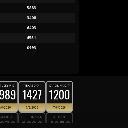
5883
3408
6403
4551
0993
TUCKY MID
TEXAS DAY
CAROLINA DAY
989
1427
1200
/8/2026
7/8/2026
7/8/2026
AMBODIA
OREGON 10PM
BULLSEYE
372
1233
4853